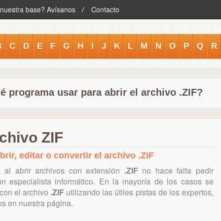
 nuestra base? Avísanos
Contacto
B
C
D
E
F
G
H
I
J
K
L
M
N
O
P
Q
R
é programa usar para abrir el archivo .ZIF?
chivo ZIF
ir, editar o convertir el archivo .ZIF
al abrir archivos con extensión
.ZIF
no hace falta pedir
 especialista informático. En la mayoría de los casos se
con el archivo
.ZIF
utilizando las útiles pistas de los expertos,
os en nuestra página.