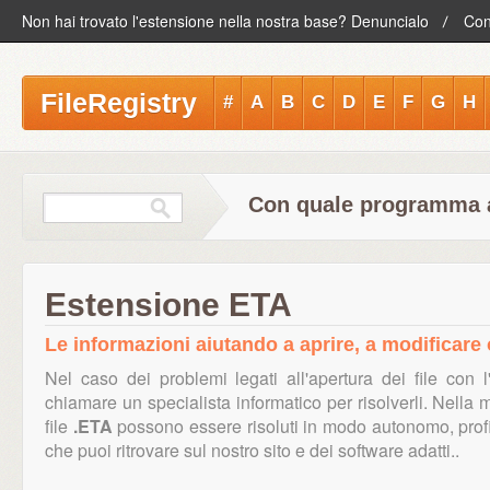
Non hai trovato l'estensione nella nostra base? Denuncialo
Con
FileRegistry
#
A
B
C
D
E
F
G
H
Con quale programma ap
Estensione ETA
Le informazioni aiutando a aprire, a modificare o
Nel caso dei problemi legati all'apertura dei file con 
chiamare un specialista informatico per risolverli. Nella 
file
.ETA
possono essere risoluti in modo autonomo, profit
che puoi ritrovare sul nostro sito e dei software adatti..