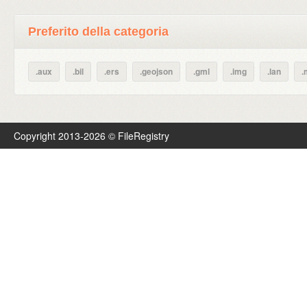
Preferito della categoria
.aux
.bil
.ers
.geojson
.gml
.img
.lan
.
Copyright 2013-2026 © FileRegistry