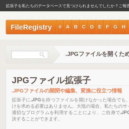
拡張子を私たちのデータベースで見つけられませんでしたか？ご報
FileRegistry
#
A
B
C
D
E
F
G
H
.JPGファイルを開くた
JPGファイル拡張子
.JPGファイルの開閉や編集、変換に役立つ情報
拡張子に
.JPG
を持つファイルを開けなかった場合でも
けを求める必要はありません。大抵の場合、私たちのサ
適切なプログラムを利用することにより、ご自身で
.JP
決することができます。