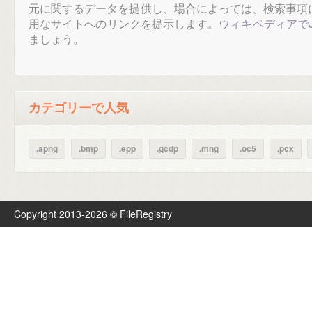
元に関するデータを提供し、場合によっては、検索事項
用なサイトへのリンクを提示します。
ウィキペディアでJ
ましょう。
カテゴリーで人気
.apng
.bmp
.epp
.gcdp
.mng
.oc5
.pcx
Copyright 2013-2026 © FileRegistry