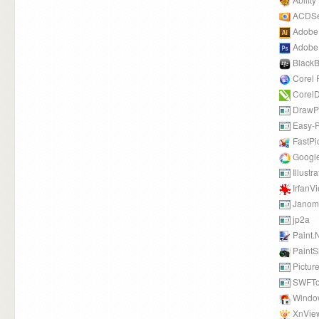
ACDS
Adobe I
Adobe
BlackB
Corel
Corel
DrawP
Easy-P
FastPi
Google
Illustr
IrfanV
Janome
jp2a
Paint.
PaintS
Picture
SWFTo
Window
XnVie