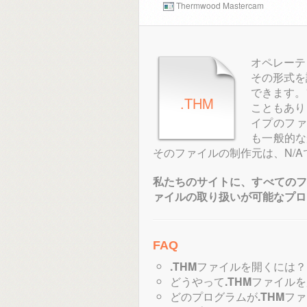
Thermwood Mastercam
オペレーテ
その形式を
できます。
.THM
こともあり
イプのフ
も一般的な
そのファイルの制作元は、N/A
私たちのサイトに、すべてのフ
ァイルの取り扱いが可能なプロ
FAQ
.THM
ファイルを開くには？
どうやって
.THM
ファイルを
どのプログラムが
.THM
ファ