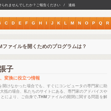
けられませんでしたか？ご報告ください
連絡
B
C
D
E
F
G
H
I
J
K
L
M
N
O
P
Q
R
HMファイルを開くためのプログラムは？
張子
集、変換に役立つ情報
を開けなかった場合でも、すぐにコンピュータの専門家に助
大抵の場合、私たちのサイトにある、専門家のアドバイスや
ことにより、ご自身で
.THM
ファイルの開閉に関する問題を解