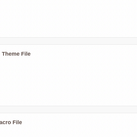
 Theme File
cro File