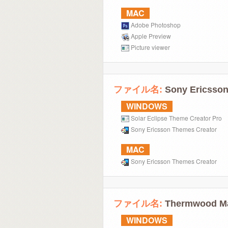
MAC
Adobe Photoshop
Apple Preview
Picture viewer
ファイル名:
Sony Ericsson
WINDOWS
Solar Eclipse Theme Creator Pro
Sony Ericsson Themes Creator
MAC
Sony Ericsson Themes Creator
ファイル名:
Thermwood Ma
WINDOWS