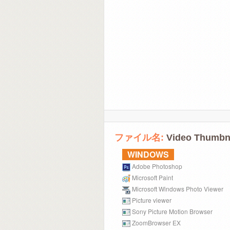
ファイル名:
Video Thumbna
WINDOWS
Adobe Photoshop
Microsoft Paint
Microsoft Windows Photo Viewer
Picture viewer
Sony Picture Motion Browser
ZoomBrowser EX