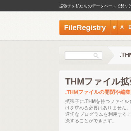
拡張子を私たちのデータベースで見つ
FileRegistry
#
A
.T
THMファイル拡
.THMファイルの開閉や編
拡張子に
.THM
を持つファイル
けを求める必要はありません。
適切なプログラムを利用する
決することができます。