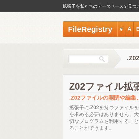
拡張子を私たちのデータベースで見つ
FileRegistry
#
A
.Z
Z02ファイル拡
.Z02ファイルの開閉や編
拡張子に
.Z02
を持つファイルを
を求める必要はありません。大
切なプログラムを利用すること
ることができます。