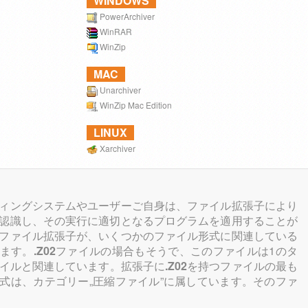
WINDOWS
PowerArchiver
WinRAR
WinZip
MAC
Unarchiver
WinZip Mac Edition
LINUX
Xarchiver
ィングシステムやユーザーご自身は、ファイル拡張子により
認識し、その実行に適切となるプログラムを適用することが
ファイル拡張子が、いくつかのファイル形式に関連している
ます。
.Z02
ファイルの場合もそうで、このファイルは1のタ
イルと関連しています。拡張子に
.Z02
を持つファイルの最も
式は、カテゴリー„圧縮ファイル”に属しています。そのファ