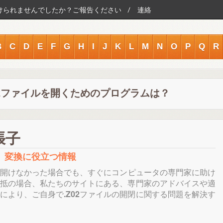
けられませんでしたか？ご報告ください
連絡
B
C
D
E
F
G
H
I
J
K
L
M
N
O
P
Q
R
02ファイルを開くためのプログラムは？
張子
集、変換に役立つ情報
開けなかった場合でも、すぐにコンピュータの専門家に助け
抵の場合、私たちのサイトにある、専門家のアドバイスや適
により、ご自身で
.Z02
ファイルの開閉に関する問題を解決す