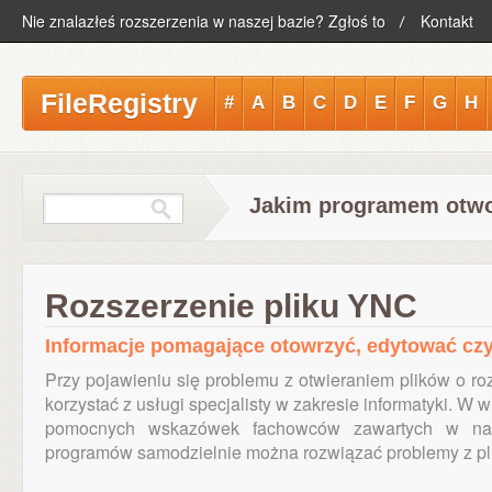
Nie znalazłeś rozszerzenia w naszej bazie? Zgłoś to
Kontakt
FileRegistry
#
A
B
C
D
E
F
G
H
Jakim programem otwo
Rozszerzenie pliku YNC
Informacje pomagające otowrzyć, edytować cz
Przy pojawieniu się problemu z otwieraniem plików o r
korzystać z usługi specjalisty w zakresie informatyki. W
pomocnych wskazówek fachowców zawartych w nasz
programów samodzielnie można rozwiązać problemy z p