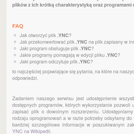
plików z ich krótką charakterystyką oraz programami
FAQ
Jak otworzyć plik
.YNC
?
Jak przekonwertować plik
.YNC
na plik zapisany w i
Jaki program obsługuje plik
.YNC
?
Jakie programy pomagają w edycji pliku
.YNC
?
Jaki program odczytuje plik
.YNC
?
to najczęściej pojawiające się pytania, na które na nas
odpowiedzi.
Zadaniem naszego serwisu jest udostępnienie wszystk
dostępnych programów, których wykorzystanie pozwoli
zapisać plik o dowolnym rozszerzeniu. Udostępniamy
rodzaju oprogramowań a w razie potrzeby odsyłamy do 
bardziej szczegółowe informacje w poszukiwanym zakr
YNC na Wikipedii
.