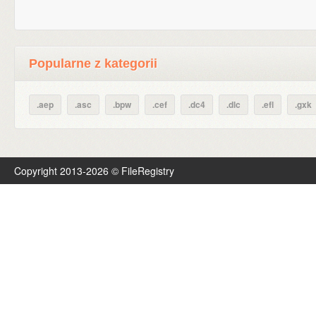
Popularne z kategorii
.aep
.asc
.bpw
.cef
.dc4
.dlc
.efl
.gxk
Copyright 2013-2026 © FileRegistry