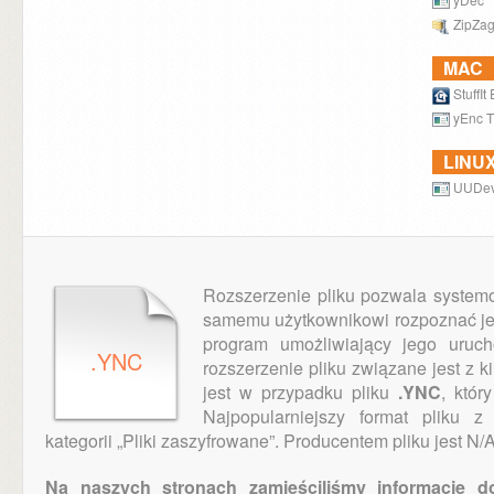
ZipZa
MAC
StuffIt
yEnc 
LINU
UUDev
Rozszerzenie pliku pozwala system
samemu użytkownikowi rozpoznać je
program umożliwiający jego uruch
.YNC
rozszerzenie pliku związane jest z k
jest w przypadku pliku
.YNC
, któr
Najpopularniejszy format pliku 
kategorii „Pliki zaszyfrowane”. Producentem pliku jest N/A
Na naszych stronach zamieściliśmy informacje do