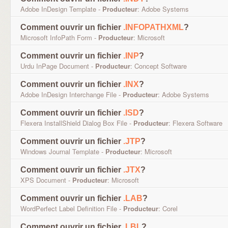
Adobe InDesign Template -
Producteur
: Adobe Systems
Comment ouvrir un fichier
.INFOPATHXML
?
Microsoft InfoPath Form -
Producteur
: Microsoft
Comment ouvrir un fichier
.INP
?
Urdu InPage Document -
Producteur
: Concept Software
Comment ouvrir un fichier
.INX
?
Adobe InDesign Interchange File -
Producteur
: Adobe Systems
Comment ouvrir un fichier
.ISD
?
Flexera InstallShield Dialog Box File -
Producteur
: Flexera Software
Comment ouvrir un fichier
.JTP
?
Windows Journal Template -
Producteur
: Microsoft
Comment ouvrir un fichier
.JTX
?
XPS Document -
Producteur
: Microsoft
Comment ouvrir un fichier
.LAB
?
WordPerfect Label Definition File -
Producteur
: Corel
Comment ouvrir un fichier
.LBL
?