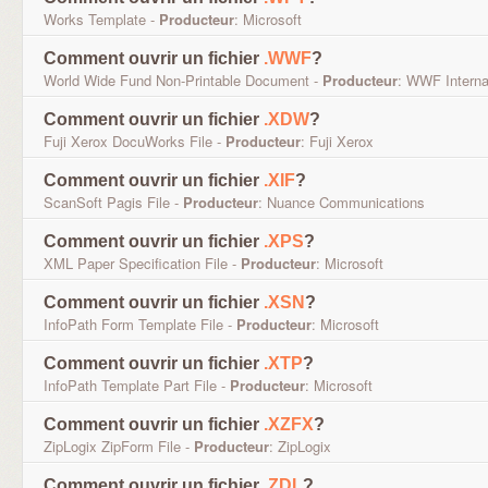
Works Template -
Producteur
: Microsoft
Comment ouvrir un fichier
.WWF
?
World Wide Fund Non-Printable Document -
Producteur
: WWF Interna
Comment ouvrir un fichier
.XDW
?
Fuji Xerox DocuWorks File -
Producteur
: Fuji Xerox
Comment ouvrir un fichier
.XIF
?
ScanSoft Pagis File -
Producteur
: Nuance Communications
Comment ouvrir un fichier
.XPS
?
XML Paper Specification File -
Producteur
: Microsoft
Comment ouvrir un fichier
.XSN
?
InfoPath Form Template File -
Producteur
: Microsoft
Comment ouvrir un fichier
.XTP
?
InfoPath Template Part File -
Producteur
: Microsoft
Comment ouvrir un fichier
.XZFX
?
ZipLogix ZipForm File -
Producteur
: ZipLogix
Comment ouvrir un fichier
.ZDL
?