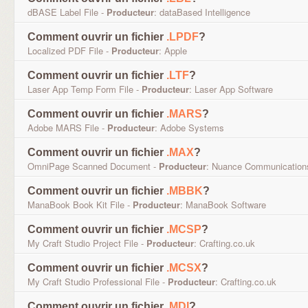
dBASE Label File -
Producteur
: dataBased Intelligence
Comment ouvrir un fichier
.LPDF
?
Localized PDF File -
Producteur
: Apple
Comment ouvrir un fichier
.LTF
?
Laser App Temp Form File -
Producteur
: Laser App Software
Comment ouvrir un fichier
.MARS
?
Adobe MARS File -
Producteur
: Adobe Systems
Comment ouvrir un fichier
.MAX
?
OmniPage Scanned Document -
Producteur
: Nuance Communication
Comment ouvrir un fichier
.MBBK
?
ManaBook Book Kit File -
Producteur
: ManaBook Software
Comment ouvrir un fichier
.MCSP
?
My Craft Studio Project File -
Producteur
: Crafting.co.uk
Comment ouvrir un fichier
.MCSX
?
My Craft Studio Professional File -
Producteur
: Crafting.co.uk
Comment ouvrir un fichier
.MDI
?