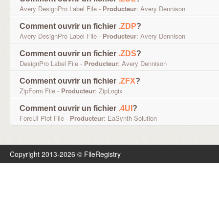
Avery DesignPro Label File -
Producteur
: Avery Dennison
Comment ouvrir un fichier
.ZDP
?
Avery DesignPro Label File -
Producteur
: Avery Dennison
Comment ouvrir un fichier
.ZDS
?
DesignPro Label File -
Producteur
: Avery Dennison
Comment ouvrir un fichier
.ZFX
?
ZipForm File -
Producteur
: ZipLogix
Comment ouvrir un fichier
.4UI
?
ForeUI Plot File -
Producteur
: EaSynth Solution
Copyright 2013-2026 © FileRegistry