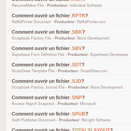
ResumeMaker File -
Producteur
: Individual Software
Comment ouvrir un fichier
.RPTR
?
RafflePrinter Document -
Producteur
: RafflePrinter.com
Comment ouvrir un fichier
.SBK
?
Scrapbook Factory File -
Producteur
: Nova Development
Comment ouvrir un fichier
.SBV
?
Superbase Form Definition File -
Producteur
: Superbase Developers
Comment ouvrir un fichier
.SDT
?
SmartDraw Template File -
Producteur
: SmartDraw.com
Comment ouvrir un fichier
.SJD
?
Scrapbook Factory Journal File -
Producteur
: Nova Development
Comment ouvrir un fichier
.SNP
?
Access Report Snapshot -
Producteur
: Microsoft
Comment ouvrir un fichier
.SPUB
?
Swift Publisher Document -
Producteur
: BeLight Software
Comment ouvrir un fichier
.TOTALSLAYOUT
?