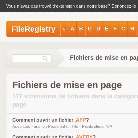
Vous n'avez pas trouvé d'extension dans notre base? Dénoncez-le
FileRegistry
#
A
B
C
D
E
F
G
H
Fichiers de mise en pa
Fichiers de mise en page
177 extensions de fichiers dans la catégor
page
Comment ouvrir un fichier
.AFP
?
Advanced Function Presentation File -
Producteur
: N/A
Comment ouvrir un fichier
.AVERY
?