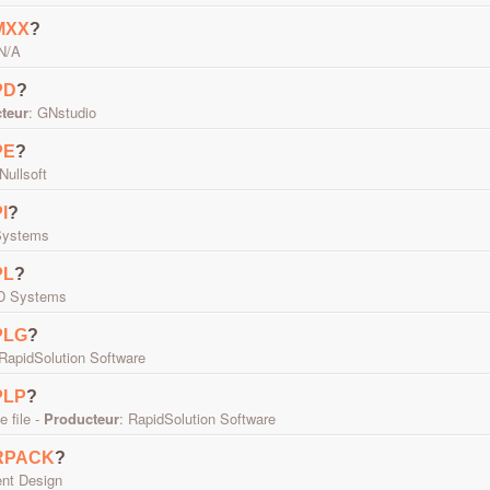
MXX
?
 N/A
PD
?
teur
: GNstudio
PE
?
 Nullsoft
I
?
Systems
PL
?
D Systems
PLG
?
 RapidSolution Software
PLP
?
 file -
Producteur
: RapidSolution Software
RPACK
?
ent Design