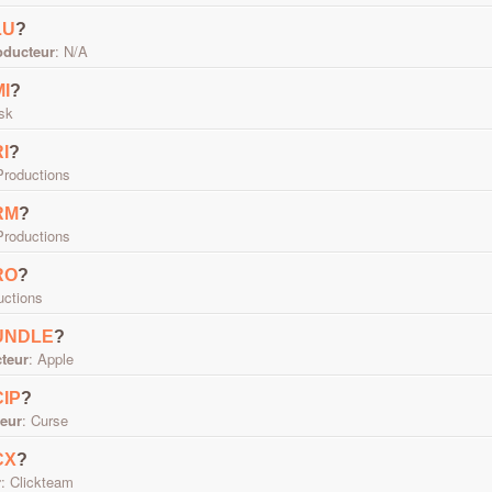
LU
?
oducteur
: N/A
MI
?
sk
I
?
Productions
RM
?
Productions
RO
?
uctions
UNDLE
?
teur
: Apple
CIP
?
eur
: Curse
CX
?
r
: Clickteam