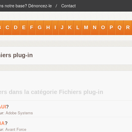
ans notre base? Dénoncez-le
Contact
B
C
D
E
F
G
H
I
J
K
L
M
N
O
P
Q
R
iers plug-in
ers dans la catégorie Fichiers plug-in
AUI
?
ur
: Adobe Systems
BA
?
ur
: Avant Force