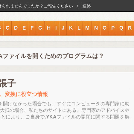
けられませんでしたか？ご報告ください
連絡
B
C
D
E
F
G
H
I
J
K
L
M
N
O
P
Q
R
KAファイルを開くためのプログラムは？
張子
集、変換に役立つ情報
を開けなかった場合でも、すぐにコンピュータの専門家に助
大抵の場合、私たちのサイトにある、専門家のアドバイスや
ことにより、ご自身で
.YKA
ファイルの開閉に関する問題を解