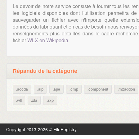
Le devoir de notre service consiste à fournir tous les r
les logiciels disponibles dont l'utilisation permettra d
sauvegarder un fichier avec n'importe quelle extens
données du fabriquant et en cas de besoin nous renvoyons
renseignements plus détaillés dans le cadre recherch
fichier
WLX en Wikipedia
.
Répandu de la catégorie
.accda
.aip
.ape
.cmp
.component
.mxaddon
.wll
.xla
.zxp
Copyright 2013-2026 © FileRegistry