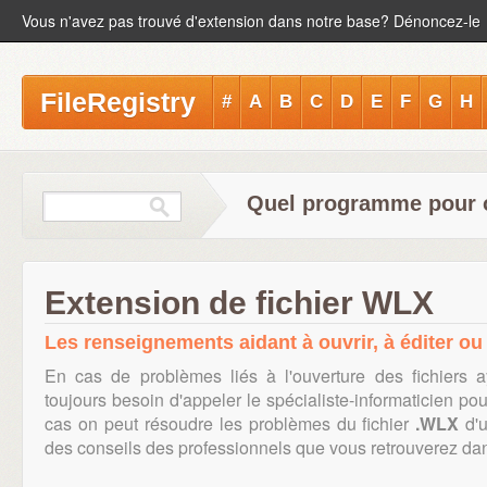
Vous n'avez pas trouvé d'extension dans notre base? Dénoncez-le
FileRegistry
#
A
B
C
D
E
F
G
H
Quel programme pour o
Extension de fichier WLX
Les renseignements aidant à ouvrir, à éditer ou 
En cas de problèmes liés à l'ouverture des fichiers a
toujours besoin d'appeler le spécialiste-informaticien po
cas on peut résoudre les problèmes du fichier
.WLX
d'u
des conseils des professionnels que vous retrouverez dans