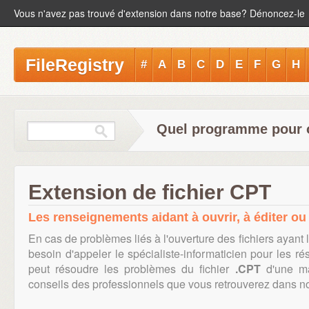
Vous n'avez pas trouvé d'extension dans notre base? Dénoncez-le
FileRegistry
#
A
B
C
D
E
F
G
H
Quel programme pour ou
Extension de fichier CPT
Les renseignements aidant à ouvrir, à éditer ou 
En cas de problèmes liés à l'ouverture des fichiers ayant 
besoin d'appeler le spécialiste-informaticien pour les r
peut résoudre les problèmes du fichier
.CPT
d'une ma
conseils des professionnels que vous retrouverez dans notr