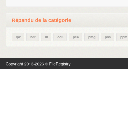
Répandu de la catégorie
.fpx
.hdr
.lif
.oc3
.pe4
.pmg
.pns
.ppm
Copyright 2013-2026 © FileRegistry