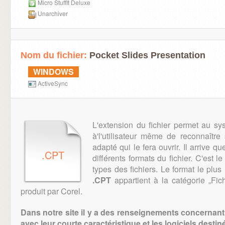
Micro StuffIt Deluxe
Unarchiver
Nom du fichier:
Pocket Slides Presentation
WINDOWS
ActiveSync
L'extension du fichier permet au sy
à'l'utilisateur même de reconnaître 
adapté qui le fera ouvrir. Il arrive qu
.CPT
différents formats du fichier. C'est l
types des fichiers. Le format le plus
.CPT
appartient à la catégorie „Fich
produit par Corel.
Dans notre site il y a des renseignements concernant 
avec leur courte caractéristique et les logiciels destiné