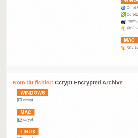
WIN
Corel
Corel
PaintS
XnVie
MAC
XnVie
Nom du fichier:
Ccrypt Encrypted Archive
WINDOWS
ccrypt
MAC
ccrypt
LINUX