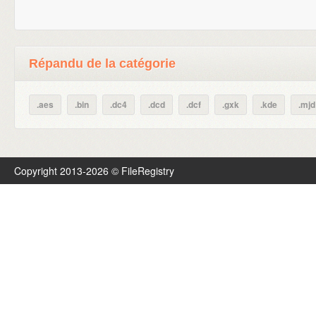
Répandu de la catégorie
.aes
.bin
.dc4
.dcd
.dcf
.gxk
.kde
.mjd
Copyright 2013-2026 © FileRegistry