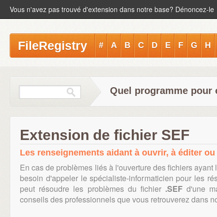
Vous n'avez pas trouvé d'extension dans notre base? Dénoncez-le
FileRegistry
#
A
B
C
D
E
F
G
H
Quel programme pour ou
Extension de fichier SEF
Les renseignements aidant à ouvrir, à éditer ou 
En cas de problèmes liés à l'ouverture des fichiers ayant 
besoin d'appeler le spécialiste-informaticien pour les r
peut résoudre les problèmes du fichier
.SEF
d'une ma
conseils des professionnels que vous retrouverez dans notr