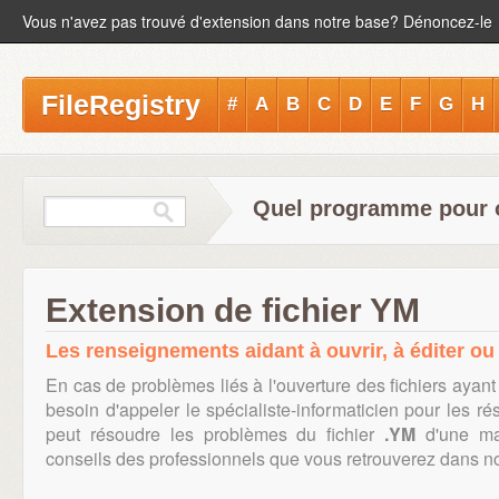
Vous n'avez pas trouvé d'extension dans notre base? Dénoncez-le
FileRegistry
#
A
B
C
D
E
F
G
H
Quel programme pour ou
Extension de fichier YM
Les renseignements aidant à ouvrir, à éditer ou 
En cas de problèmes liés à l'ouverture des fichiers ayant
besoin d'appeler le spécialiste-informaticien pour les r
peut résoudre les problèmes du fichier
.YM
d'une man
conseils des professionnels que vous retrouverez dans notr