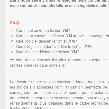
Dans notre site il y a des renseignements concernant 
avec leur courte caractéristique et les logiciels destiné
FAQ
Comment ouvrir un fichier
.YM
?
Comment convertir le fichier
.YM
au fichier sauvegard
Quel logiciel dessert le fichier
.YM
?
Quels logiciels aident à éditer le fichier
.YM
?
Quel logiciel déchiffre le fichier
.YM
?
ce sont des questions les plus répandues auxquelles
professionnelles dans notre site.
Le devoir de notre service consiste à fournir tous les r
les logiciels disponibles dont l'utilisation permettra d
sauvegarder un fichier avec n'importe quelle extens
données du fabriquant et en cas de besoin nous renvoyons
renseignements plus détaillés dans le cadre recherch
fichier
YM en Wikipedia
.