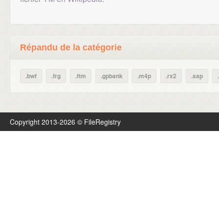
Répandu de la catégorie
.bwf
.frg
.ftm
.gpbank
.m4p
.rx2
.sap
Copyright 2013-2026 © FileRegistry