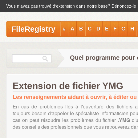
Vous n'avez pas trouvé d'extension dans notre base? Dénoncez-le
FileRegistry
#
A
B
C
D
E
F
G
H
Quel programme pour o
Extension de fichier YMG
Les renseignements aidant à ouvrir, à éditer ou 
En cas de problèmes liés à l'ouverture des fichiers a
toujours besoin d'appeler le spécialiste-informaticien po
cas on peut résoudre les problèmes du fichier
.YMG
d'u
des conseils des professionnels que vous retrouverez dans