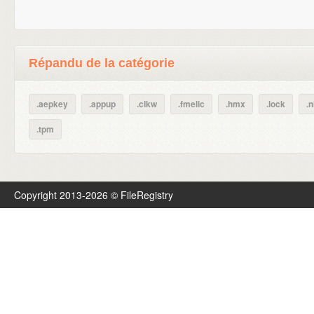
Répandu de la catégorie
.aepkey
.appup
.clkw
.fmelic
.hmx
.lock
.n
.tpm
Copyright 2013-2026 © FileRegistry