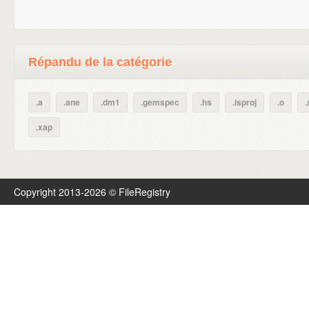
Répandu de la catégorie
.a
.ane
.dm1
.gemspec
.hs
.lsproj
.o
.xap
Copyright 2013-2026 © FileRegistry